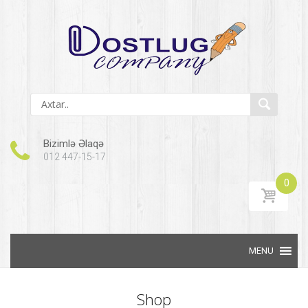
Bizimlə Əlaqə
012 447-15-17
0
Skip to content
Shop