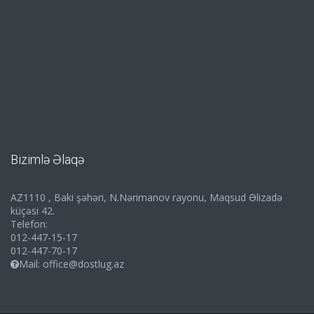
Bizimlə Əlaqə
AZ1110 , Baki şəhəri, N.Nərimanov rayonu, Maqsud Əlizadə
küçəsi 42.
Telefon:
012-447-15-17
012-447-70-17
Mail:
office@dostlug.az