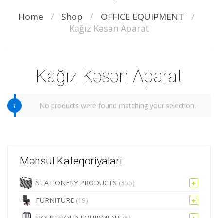
Home
/
Shop
/
OFFICE EQUIPMENT
/
Kağız Kəsən Aparat
Kağız Kəsən Aparat
No products were found matching your selection.
Məhsul Kateqoriyaları
STATIONERY PRODUCTS
(355)
FURNITURE
(19)
HOUSEHOLD EQUIPMENT
(6)