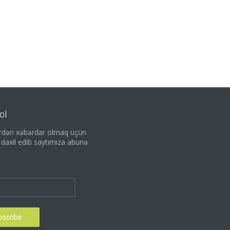
ol
lərdən xəbərdar olmaq üçün
i daxil edib saytımıza abunə