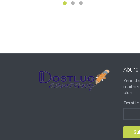
Abunə 
Yenilik
mailiniz
olun
Email *