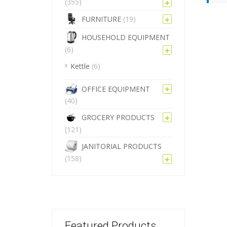
(355)
FURNITURE
(19)
HOUSEHOLD EQUIPMENT
(6)
Kettle
(6)
OFFICE EQUIPMENT
(40)
GROCERY PRODUCTS
(121)
JANITORIAL PRODUCTS
(158)
Featured Products