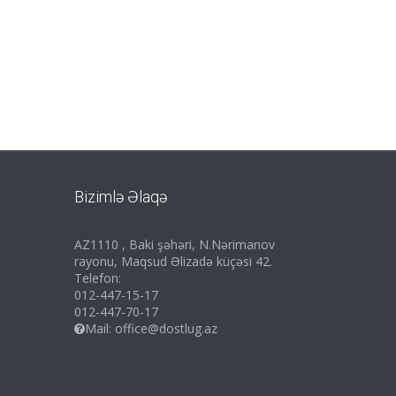
Bizimlə Əlaqə
AZ1110 , Baki şəhəri, N.Nərimanov
rayonu, Maqsud Əlizadə küçəsi 42.
Telefon:
012-447-15-17
012-447-70-17
Mail:
office@dostlug.az