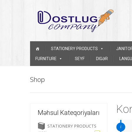
Skip to content
STATIONERY PRODUCTS
JANITO
FURNITURE
SEYF
DIGƏR
LANGU
Shop
Kon
Məhsul Kateqoriyaları
STATIONERY PRODUCTS