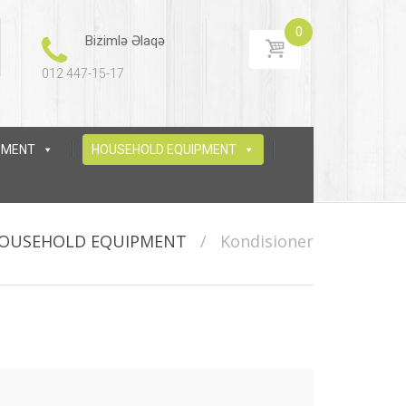
0
Bizimlə Əlaqə
012 447-15-17
IPMENT
HOUSEHOLD EQUIPMENT
OUSEHOLD EQUIPMENT
/
Kondisioner