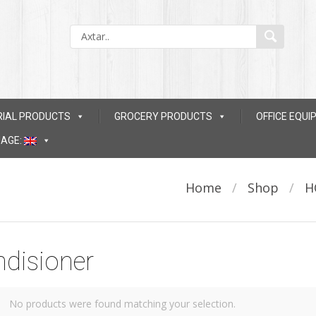
RIAL PRODUCTS
GROCERY PRODUCTS
OFFICE EQU
AGE:
Home
/
Shop
/
H
disioner
No products were found matching your selection.