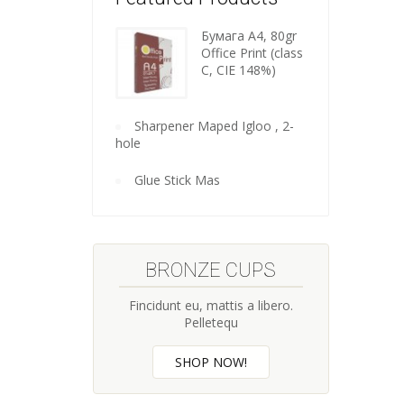
Бумага A4, 80gr
Wooden
Office Print (class
C, CIE 148%)
kitchen
tools
Sharpener Maped Igloo , 2-
hole
Glue Stick Mas
BRONZE CUPS
HA
Fincidunt eu, mattis a libero.
Fincidu
Pelletequ
SHOP NOW!