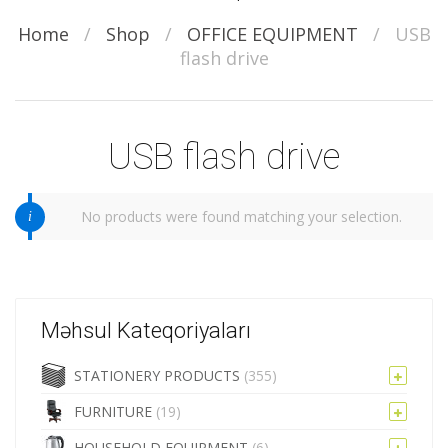
Home
/
Shop
/
OFFICE EQUIPMENT
/
USB
flash drive
USB flash drive
No products were found matching your selection.
Məhsul Kateqoriyaları
STATIONERY PRODUCTS
(355)
FURNITURE
(19)
HOUSEHOLD EQUIPMENT
(6)