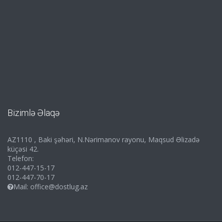
Bizimlə Əlaqə
AZ1110 , Baki şəhəri, N.Nərimanov rayonu, Maqsud Əlizadə
küçəsi 42.
Telefon:
012-447-15-17
012-447-70-17
Mail:
office@dostlug.az