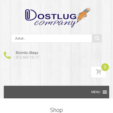
Bizimlə Əlaqə
012 447-15-17
0
Skip to content
Shop