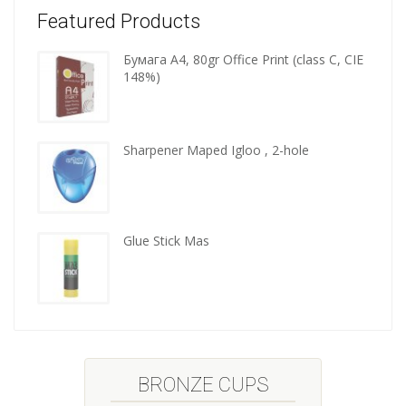
Featured Products
Бумага A4, 80gr Office Print (class C, CIE
Wooden
148%)
kitchen
tools
Sharpener Maped Igloo , 2-hole
Glue Stick Mas
BRONZE CUPS