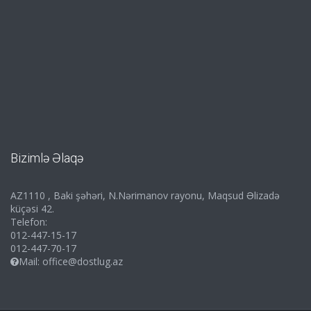
Bizimlə Əlaqə
AZ1110 , Baki şəhəri, N.Nərimanov rayonu, Maqsud Əlizadə
küçəsi 42.
Telefon:
012-447-15-17
012-447-70-17
Mail:
office@dostlug.az