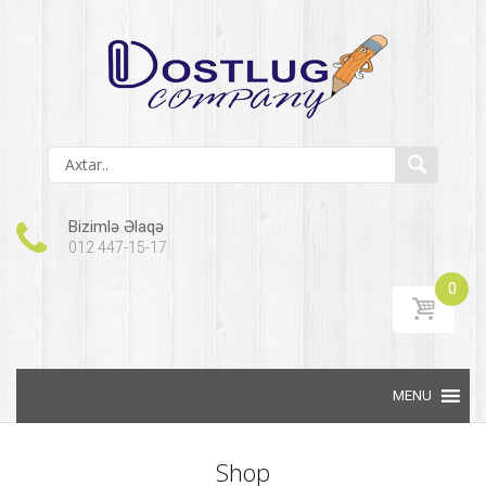
Bizimlə Əlaqə
012 447-15-17
0
Skip to content
Shop