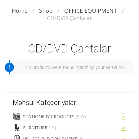
Home
/
Shop
/
OFFICE EQUIPMENT
/
CD/DVD Çantalar
CD/DVD Çantalar
No products were found matching your selection.
Məhsul Kateqoriyaları
STATIONERY PRODUCTS
(355)
FURNITURE
(19)
HOUSEHOLD EQUIPMENT
(6)