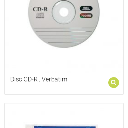
Disc CD-R , Verbatim
Add to cart