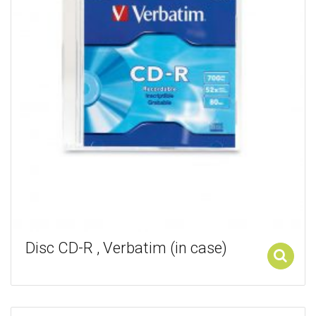
Disc CD-R , Verbatim (in case)
Add to cart