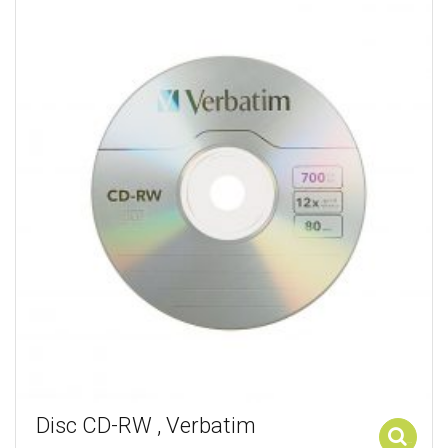
Disc CD-RW , Verbatim
Add to cart