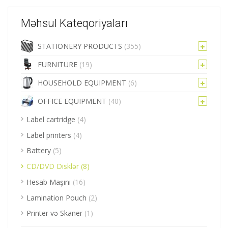
Məhsul Kateqoriyaları
STATIONERY PRODUCTS
(355)
FURNITURE
(19)
HOUSEHOLD EQUIPMENT
(6)
OFFICE EQUIPMENT
(40)
Label cartridge
(4)
Label printers
(4)
Battery
(5)
CD/DVD Disklər
(8)
Hesab Maşını
(16)
Lamination Pouch
(2)
Printer və Skaner
(1)