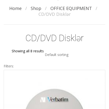
Home
/
Shop
/
OFFICE EQUIPMENT
/
CD/DVD Disklər
CD/DVD Disklər
Showing all 8 results
Default sorting
Filters: