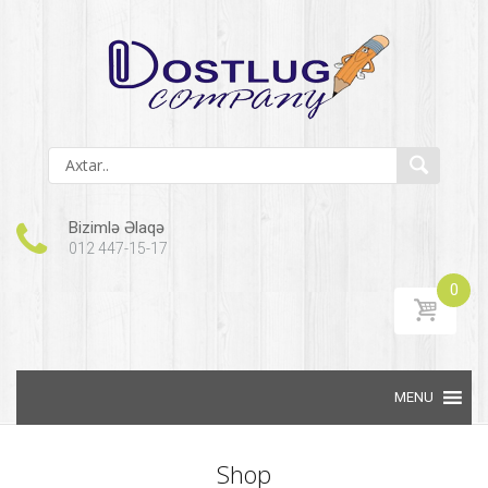
Bizimlə Əlaqə
012 447-15-17
0
Skip to content
Shop