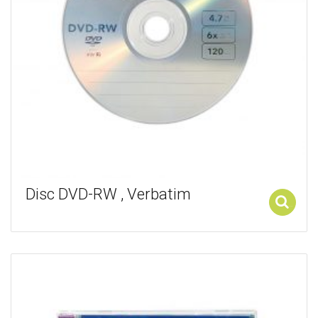
Disc DVD-RW , Verbatim
Add to cart