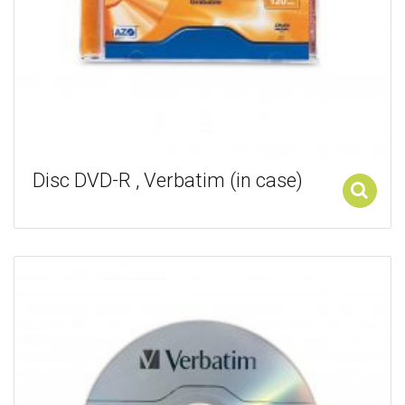
Disc DVD-R , Verbatim (in case)
Add to cart