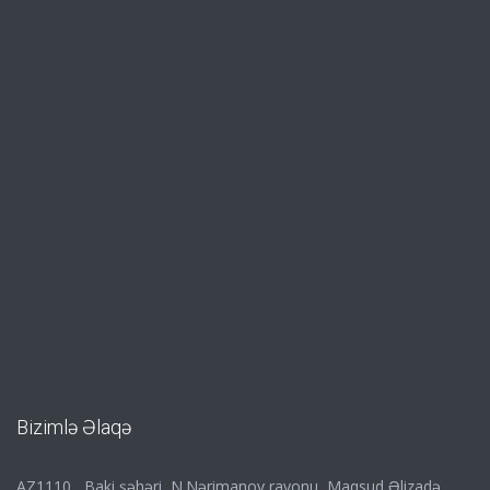
Bizimlə Əlaqə
AZ1110 , Baki şəhəri, N.Nərimanov rayonu, Maqsud Əlizadə