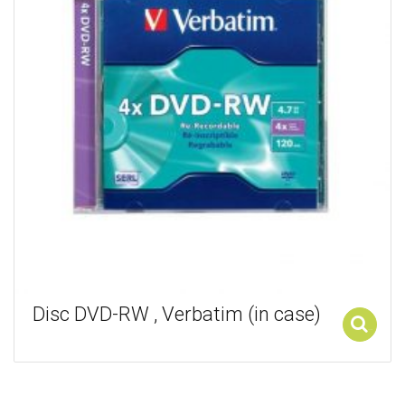
Disc DVD-RW , Verbatim (in case)
Add to cart