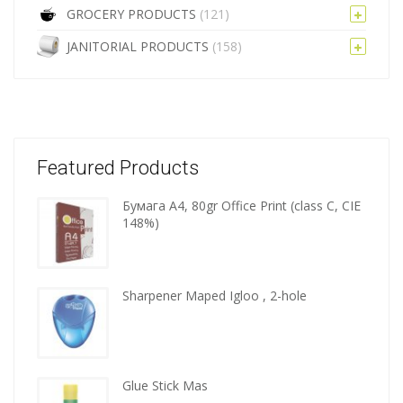
GROCERY PRODUCTS
(121)
JANITORIAL PRODUCTS
(158)
Featured Products
Бумага A4, 80gr Office Print (class C, CIE
Wooden
148%)
kitchen
tools
Sharpener Maped Igloo , 2-hole
Glue Stick Mas