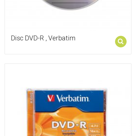
Disc DVD-R , Verbatim
Add to cart