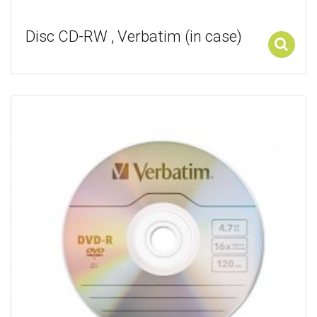
Disc CD-RW , Verbatim (in case)
Add to cart